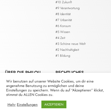
#10 Zukunft
#9 Verantwortung
#8 Identität
#7 Urbanität
#6 Konsum
#5 Wissen
#4 Zeit
#3 Schöne neue Welt
#2 Nachhaltigkeit
#1 Bildung
ÜBER DIE PHILOU.
RECHTLICHES
Wir benutzen auf unserer Website Cookies, um dir eine
Kontakt
Impressum
angenehme Benutzung zu ermöglichen und deine
Die Redaktion
Datenschutzerklärung
Einstellungen zu speichern. Wenn du auf “Akzeptieren” klickst,
Mitmachen als Redaktionsmitglied
stimmst du ALLEN Cookies zu.
Mitmachen als Autor*in
Mehr
Einstellungen
AKZEPTIEREN
Mitmachen als Sponsor*in