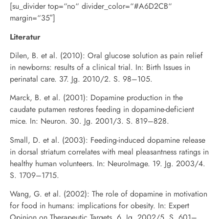
[su_divider top=“no“ divider_color=“#A6D2CB“
margin=“35″]
Literatur
Dilen, B. et al. (2010): Oral glucose solution as pain relief
in newborns: results of a clinical trial. In: Birth Issues in
perinatal care. 37. Jg. 2010/2. S. 98–105.
Marck, B. et al. (2001): Dopamine production in the
caudate putamen restores feeding in dopamine-deficient
mice. In: Neuron. 30. Jg. 2001/3. S. 819–828.
Small, D. et al. (2003): Feeding-induced dopamine release
in dorsal striatum correlates with meal pleasantness ratings in
healthy human volunteers. In: NeuroImage. 19. Jg. 2003/4.
S. 1709–1715.
Wang, G. et al. (2002): The role of dopamine in motivation
for food in humans: implications for obesity. In: Expert
Opinion on Therapeutic Targets. 6. Jg. 2002/5. S. 601–