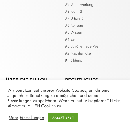
#9 Verantwortung
#8 Identität
#7 Urbanität
#6 Konsum
#5 Wissen
#4 Zeit
#3 Schöne neue Welt
#2 Nachhaltigkeit
#1 Bildung
ÜBER DIE PHILOU.
RECHTLICHES
Wir benutzen auf unserer Website Cookies, um dir eine
Kontakt
Impressum
angenehme Benutzung zu ermöglichen und deine
Die Redaktion
Datenschutzerklärung
Einstellungen zu speichern. Wenn du auf “Akzeptieren” klickst,
Mitmachen als Redaktionsmitglied
stimmst du ALLEN Cookies zu.
Mitmachen als Autor*in
Mehr
Einstellungen
AKZEPTIEREN
Mitmachen als Sponsor*in