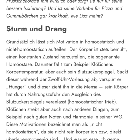
Frustschokolade ihm wirklich oder sorgt sie nur für seine
bessere Isolierung? Und ist seine Vorliebe für Pizza und
Gummibärchen gar krankhaft, wie Lisa meint?
Sturm und Drang
Grundsätzlich lässt sich Motivation in homöostatisch und
nicht-homöostatisch aufteilen. Der Körper ist stets bemüht,
einen konstanten Zustand herzustellen, die sogenannte
Homöostase. Darunter fällt zum Beispiel Klößchens
Körpertemperatur, aber auch sein Blutzuckerspiegel. Sackt
dieser während der Zwölf-Uhr-Vorlesung ab, verspürt er
„Hunger“ und dieser zieht ihn in die Mensa – sein Körper
hat durch Nahrungszufuhr den Ausgleich des
Blutzuckerspiegels veranlasst (homöostatischer Trieb).
Klößchen strebt aber auch nach anderen Dingen, zum
Beispiel nach guten Noten und Harmonie in seiner WG.
Diese Motivationen bezeichnet man als „nicht
homöostatisch“, da sie nicht rein körperlich bzw. direkt
überlebensnotwenig sind. „Und warum esse ich gerne