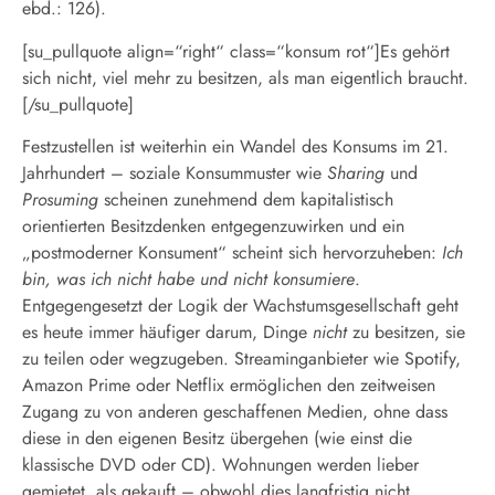
ebd.: 126).
[su_pullquote align=“right“ class=“konsum rot“]Es gehört
sich nicht, viel mehr zu besitzen, als man eigentlich braucht.
[/su_pullquote]
Festzustellen ist weiterhin ein Wandel des Konsums im 21.
Jahrhundert – soziale Konsummuster wie
Sharing
und
Prosuming
scheinen zunehmend dem kapitalistisch
orientierten Besitzdenken entgegenzuwirken und ein
„postmoderner Konsument“ scheint sich hervorzuheben:
Ich
bin, was ich nicht habe und nicht konsumiere
.
Entgegengesetzt der Logik der Wachstumsgesellschaft geht
es heute immer häufiger darum, Dinge
nicht
zu besitzen, sie
zu teilen oder wegzugeben. Streaminganbieter wie Spotify,
Amazon Prime oder Netflix ermöglichen den zeitweisen
Zugang zu von anderen geschaffenen Medien, ohne dass
diese in den eigenen Besitz übergehen (wie einst die
klassische DVD oder CD). Wohnungen werden lieber
gemietet, als gekauft – obwohl dies langfristig nicht