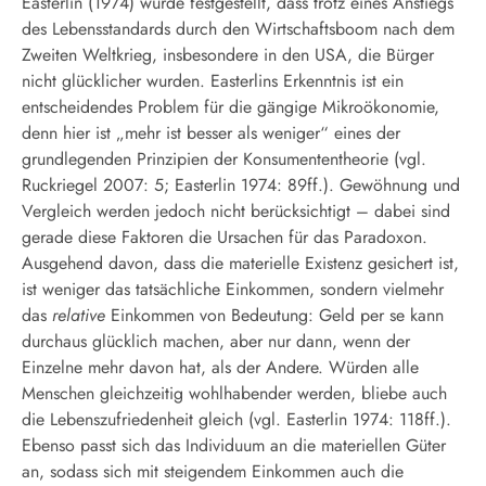
Easterlin (1974) wurde festgestellt, dass trotz eines Anstiegs
des Lebensstandards durch den Wirtschaftsboom nach dem
Zweiten Weltkrieg, insbesondere in den USA, die Bürger
nicht glücklicher wurden. Easterlins Erkenntnis ist ein
entscheidendes Problem für die gängige Mikroökonomie,
denn hier ist „mehr ist besser als weniger“ eines der
grundlegenden Prinzipien der Konsumententheorie (vgl.
Ruckriegel 2007: 5; Easterlin 1974: 89ff.). Gewöhnung und
Vergleich werden jedoch nicht berücksichtigt – dabei sind
gerade diese Faktoren die Ursachen für das Paradoxon.
Ausgehend davon, dass die materielle Existenz gesichert ist,
ist weniger das tatsächliche Einkommen, sondern vielmehr
das
relative
Einkommen von Bedeutung: Geld per se kann
durchaus glücklich machen, aber nur dann, wenn der
Einzelne mehr davon hat, als der Andere. Würden alle
Menschen gleichzeitig wohlhabender werden, bliebe auch
die Lebenszufriedenheit gleich (vgl. Easterlin 1974: 118ff.).
Ebenso passt sich das Individuum an die materiellen Güter
an, sodass sich mit steigendem Einkommen auch die