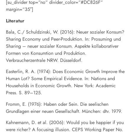
[su_divider top=“no“ divider_color=“#DC826F“
margin=“35″]
Literatur
Bala, C./ Schuldzinski, W. (2016): Neuer sozialer Konsum?
Sharing Economy und Peer-Produktion. In: Prosuming und
Sharing – neuer sozialer Konsum. Aspekte kollaborativer
Formen von Konsumtion und Produktion.
Verbraucherzentrale NRW. Düsseldorf.
Easterlin, R. A. (1974): Does Economic Growth Improve the
Human Lot? Some Empirical Evidence. In: Nations and
Households in Economic Growth. New York: Academic
Press. S. 89–125.
Fromm, E. (1976): Haben oder Sein. Die seelischen
Grundlagen einer neuen Gesellschaft. München: dtv. 1979.
Kahnemann, D. et al. (2006): Would you be happier if you
were richer? A focusing illusion. CEPS Working Paper No.