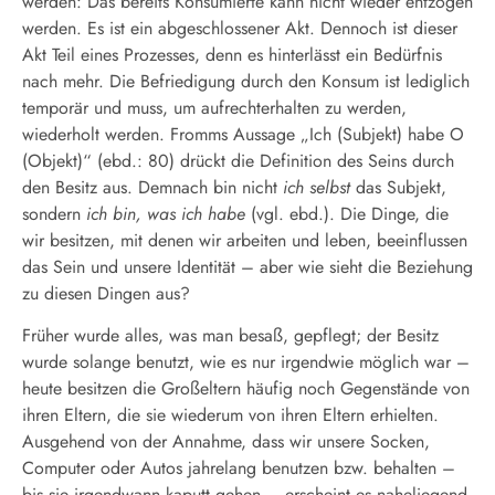
werden: Das bereits Konsumierte kann nicht wieder entzogen
werden. Es ist ein abgeschlossener Akt. Dennoch ist dieser
Akt Teil eines Prozesses, denn es hinterlässt ein Bedürfnis
nach mehr. Die Befriedigung durch den Konsum ist lediglich
temporär und muss, um aufrechterhalten zu werden,
wiederholt werden. Fromms Aussage „Ich (Subjekt) habe O
(Objekt)“ (ebd.: 80) drückt die Definition des Seins durch
den Besitz aus. Demnach bin nicht
ich selbst
das Subjekt,
sondern
ich bin, was ich habe
(vgl. ebd.). Die Dinge, die
wir besitzen, mit denen wir arbeiten und leben, beeinflussen
das Sein und unsere Identität – aber wie sieht die Beziehung
zu diesen Dingen aus?
Früher wurde alles, was man besaß, gepflegt; der Besitz
wurde solange benutzt, wie es nur irgendwie möglich war –
heute besitzen die Großeltern häufig noch Gegenstände von
ihren Eltern, die sie wiederum von ihren Eltern erhielten.
Ausgehend von der Annahme, dass wir unsere Socken,
Computer oder Autos jahrelang benutzen bzw. behalten –
bis sie irgendwann kaputt gehen – erscheint es naheliegend,