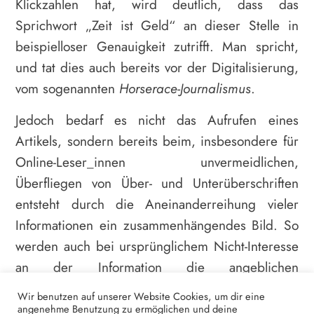
Klickzahlen hat, wird deutlich, dass das
Sprichwort „Zeit ist Geld“ an dieser Stelle in
beispielloser Genauigkeit zutrifft. Man spricht,
und tat dies auch bereits vor der Digitalisierung,
vom sogenannten
Horserace-Journalismus
.
Jedoch bedarf es nicht das Aufrufen eines
Artikels, sondern bereits beim, insbesondere für
Online-Leser_innen unvermeidlichen,
Überfliegen von Über- und Unterüberschriften
entsteht durch die Aneinanderreihung vieler
Informationen ein zusammenhängendes Bild. So
werden auch bei ursprünglichem Nicht-Interesse
an der Information die angeblichen
Schwankungen der quantifizierten öffentlichen
Wir benutzen auf unserer Website Cookies, um dir eine
Meinung zur Kenntnis genommen und, mal mehr
angenehme Benutzung zu ermöglichen und deine