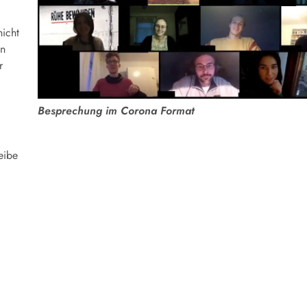
icht
in
r
Besprechung im Corona Format
eibe