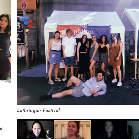
Lothringair Festival
en.