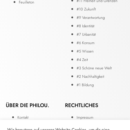
#11 Freiheit und Grenzen
Feuilleton
#10 Zukunft
#9 Verantwortung
#8 Identität
#7 Urbanität
#6 Konsum
#5 Wissen
#4 Zeit
#3 Schöne neue Welt
#2 Nachhaltigkeit
#1 Bildung
ÜBER DIE PHILOU.
RECHTLICHES
Kontakt
Impressum
Die Redaktion
Datenschutzerklärung
Wir benutzen auf unserer Website Cookies, um dir eine