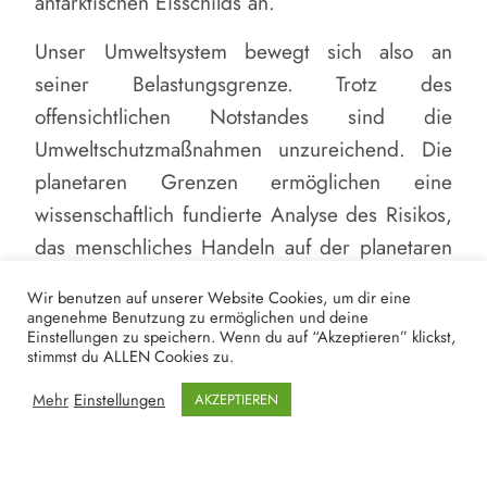
antarktischen Eisschilds an.
Unser Umweltsystem bewegt sich also an
seiner Belastungsgrenze. Trotz des
offensichtlichen Notstandes sind die
Umweltschutzmaßnahmen unzureichend. Die
planetaren Grenzen ermöglichen eine
wissenschaftlich fundierte Analyse des Risikos,
das menschliches Handeln auf der planetaren
Skala zu einem definierten Zeitpunkt
Wir benutzen auf unserer Website Cookies, um dir eine
hervorruft. (vgl. Steffens et al. 2015) Sie
angenehme Benutzung zu ermöglichen und deine
Einstellungen zu speichern. Wenn du auf “Akzeptieren” klickst,
schreiben hingegen nicht vor, wie
stimmst du ALLEN Cookies zu.
Gesellschaften auf die dargelegten Risiken
Mehr
Einstellungen
AKZEPTIEREN
reagieren sollten. Dies bleibt eine politische
Entscheidung, die auch die ethischen
Dimensionen, einschließlich sozialer