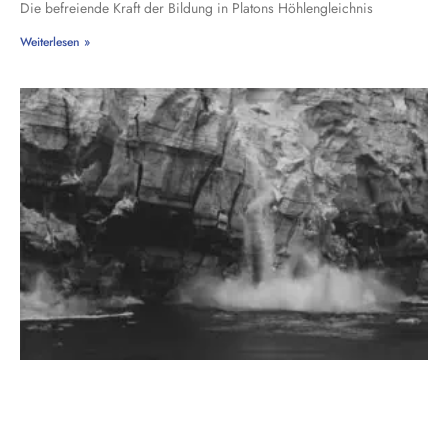
Die befreiende Kraft der Bildung in Platons Höhlengleichnis
Weiterlesen »