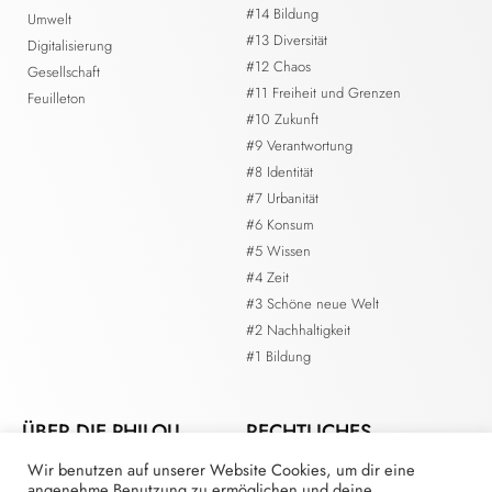
#14 Bildung
Umwelt
#13 Diversität
Digitalisierung
#12 Chaos
Gesellschaft
#11 Freiheit und Grenzen
Feuilleton
#10 Zukunft
#9 Verantwortung
#8 Identität
#7 Urbanität
#6 Konsum
#5 Wissen
#4 Zeit
#3 Schöne neue Welt
#2 Nachhaltigkeit
#1 Bildung
ÜBER DIE PHILOU.
RECHTLICHES
Wir benutzen auf unserer Website Cookies, um dir eine
Kontakt
Impressum
angenehme Benutzung zu ermöglichen und deine