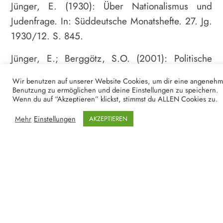
Jünger, E. (1930): Über Nationalismus und
Judenfrage. In: Süddeutsche Monatshefte. 27. Jg.
1930/12. S. 845.
Jünger, E.; Berggötz, S.O. (2001): Politische
Publizistik 1919 bis 1933. Stuttgart: Klett-Cotta.
Wir benutzen auf unserer Website Cookies, um dir eine angeneh
2. Auflage 2013.
Benutzung zu ermöglichen und deine Einstellungen zu speichern.
Wenn du auf “Akzeptieren” klickst, stimmst du ALLEN Cookies zu.
Kesting, M. (1969): Das Radikale schlechthin. In:
Mehr
Einstellungen
AKZEPTIEREN
Die Zeit, 16.05.1969. Online verfügbar unter:
https://www.zeit.de/1969/20/das-radikale-
schlechthin/seite-3 [Zugriff: 08.05.2019].
Lommatzsch, E. (2012): André Schlüter: Moeller
van den Bruck. Leben und Werk. In: George-
Jahrbuch 2012/01. S. 318–320.