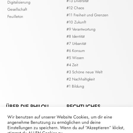
#13 Diversität
Digitalisierung
#12 Chaos
Gesellschaft
#11 Freiheit und Grenzen
Feuilleton
#10 Zukunft
#9 Verantwortung
#8 Identität
#7 Urbanität
#6 Konsum
#5 Wissen
#4 Zeit
#3 Schöne neue Welt
#2 Nachhaltigkeit
#1 Bildung
ÜBER DIE PHILOU.
RECHTLICHES
Wir benutzen auf unserer Website Cookies, um dir eine
Kontakt
Impressum
angenehme Benutzung zu ermöglichen und deine
Die Redaktion
Datenschutzerklärung
Einstellungen zu speichern. Wenn du auf “Akzeptieren” klickst,
Mitmachen als Redaktionsmitglied
stimmst du ALLEN Cookies zu.