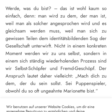
Werde, was du bist? – das ist wohl kaum so
einfach, denn: man wird zu dem, der man ist,
weil man als solcher angesprochen wird und es
gleichsam werden muss, weil man sich zu
gewissen Teilen dem identitätsbildenden Sog der
Gesellschaft unterwirft. Nicht in einem konkreten
Moment werden wir zu uns selbst, sondern in
einem sich ständig wiederholenden Prozess sind
wir Selbst-Schöpfer und Fremd-Geschöpf. Der
Anspruch lautet daher vielleicht: „Mach dich zu
dem, der du sein sollst. Sei Puppenspieler,
obwohl du so oft ungeahnte Marionette bist.“
Das heißt nicht, dass wir uns selbst als repressiv
Wir benutzen auf unserer Website Cookies, um dir eine
wahrnehmen sollen. Es geht darum, weg von
angenehme Benutzung zu ermöglichen und deine