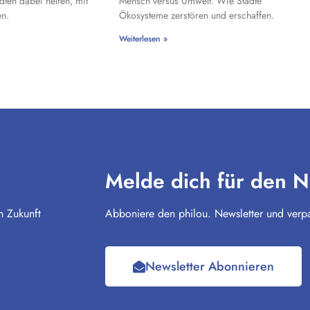
ädten dabei helfen, mit
Mensch versus Umwelt. Wie Städte
n.
Ökosysteme zerstören und erschaffen.
Weiterlesen »
Melde dich für den N
n Zukunft
Abboniere den philou. Newsletter und verpa
Newsletter Abonnieren