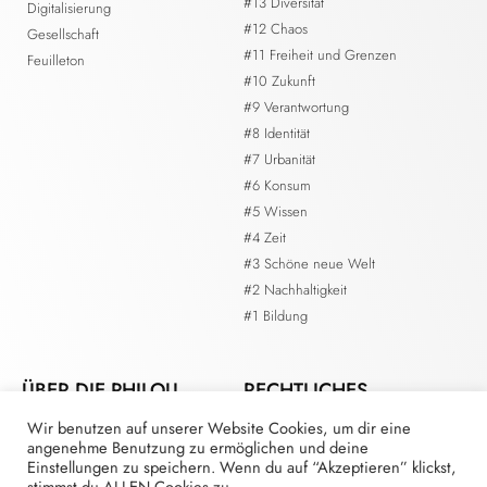
#13 Diversität
Digitalisierung
#12 Chaos
Gesellschaft
#11 Freiheit und Grenzen
Feuilleton
#10 Zukunft
#9 Verantwortung
#8 Identität
#7 Urbanität
#6 Konsum
#5 Wissen
#4 Zeit
#3 Schöne neue Welt
#2 Nachhaltigkeit
#1 Bildung
ÜBER DIE PHILOU.
RECHTLICHES
Wir benutzen auf unserer Website Cookies, um dir eine
Kontakt
Impressum
angenehme Benutzung zu ermöglichen und deine
Die Redaktion
Datenschutzerklärung
Einstellungen zu speichern. Wenn du auf “Akzeptieren” klickst,
Mitmachen als Redaktionsmitglied
stimmst du ALLEN Cookies zu.