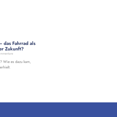
 das Fahrrad als
er Zukunft?
ommentare
? Wie es dazu kam,
rhielt.