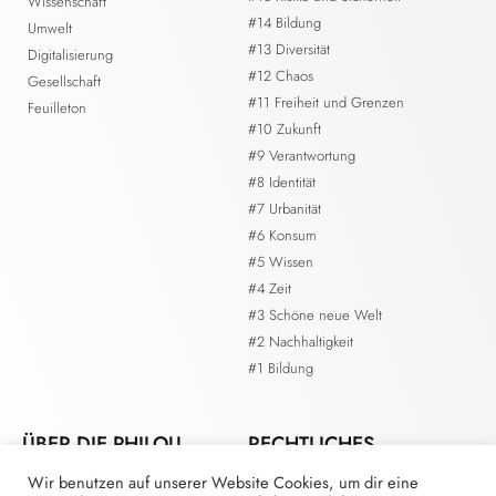
Wissenschaft
#14 Bildung
Umwelt
#13 Diversität
Digitalisierung
#12 Chaos
Gesellschaft
#11 Freiheit und Grenzen
Feuilleton
#10 Zukunft
#9 Verantwortung
#8 Identität
#7 Urbanität
#6 Konsum
#5 Wissen
#4 Zeit
#3 Schöne neue Welt
#2 Nachhaltigkeit
#1 Bildung
ÜBER DIE PHILOU.
RECHTLICHES
Wir benutzen auf unserer Website Cookies, um dir eine
Kontakt
Impressum