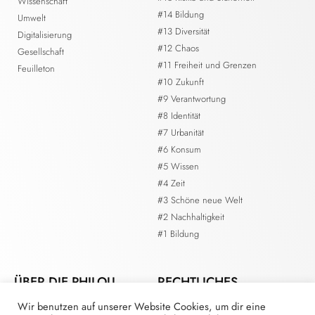
Wissenschaft
#14 Bildung
Umwelt
#13 Diversität
Digitalisierung
#12 Chaos
Gesellschaft
#11 Freiheit und Grenzen
Feuilleton
#10 Zukunft
#9 Verantwortung
#8 Identität
#7 Urbanität
#6 Konsum
#5 Wissen
#4 Zeit
#3 Schöne neue Welt
#2 Nachhaltigkeit
#1 Bildung
ÜBER DIE PHILOU.
RECHTLICHES
Wir benutzen auf unserer Website Cookies, um dir eine
Kontakt
Impressum