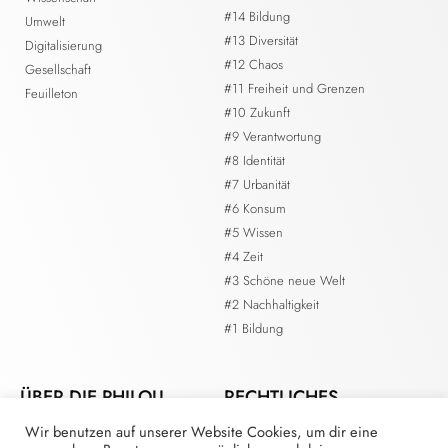
#14 Bildung
Umwelt
#13 Diversität
Digitalisierung
#12 Chaos
Gesellschaft
#11 Freiheit und Grenzen
Feuilleton
#10 Zukunft
#9 Verantwortung
#8 Identität
#7 Urbanität
#6 Konsum
#5 Wissen
#4 Zeit
#3 Schöne neue Welt
#2 Nachhaltigkeit
#1 Bildung
ÜBER DIE PHILOU.
RECHTLICHES
Wir benutzen auf unserer Website Cookies, um dir eine
Kontakt
Impressum