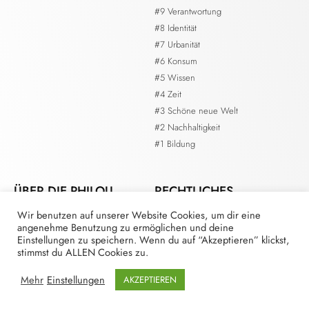
#9 Verantwortung
#8 Identität
#7 Urbanität
#6 Konsum
#5 Wissen
#4 Zeit
#3 Schöne neue Welt
#2 Nachhaltigkeit
#1 Bildung
ÜBER DIE PHILOU.
RECHTLICHES
Wir benutzen auf unserer Website Cookies, um dir eine
Kontakt
Impressum
angenehme Benutzung zu ermöglichen und deine
Die Redaktion
Datenschutzerklärung
Einstellungen zu speichern. Wenn du auf “Akzeptieren” klickst,
Mitmachen als Redaktionsmitglied
stimmst du ALLEN Cookies zu.
Mitmachen als Autor*in
Mehr
Einstellungen
AKZEPTIEREN
Mitmachen als Sponsor*in