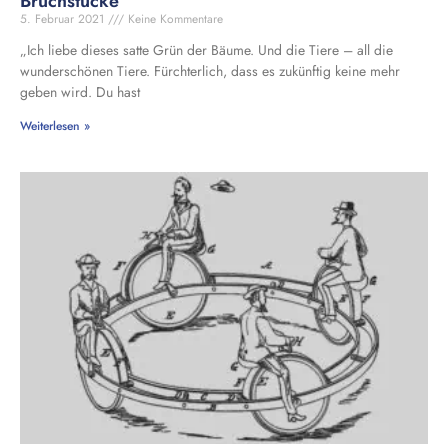
Bruchstücke
5. Februar 2021
Keine Kommentare
„Ich liebe dieses satte Grün der Bäume. Und die Tiere – all die
wunderschönen Tiere. Fürchterlich, dass es zukünftig keine mehr
geben wird. Du hast
Weiterlesen »