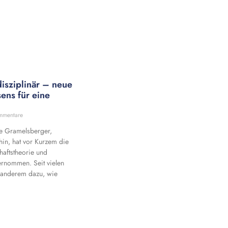
disziplinär – neue
ens für eine
mmentare
e Gramelsberger,
in, hat vor Kurzem die
haftstheorie und
ernommen. Seit vielen
r anderem dazu, wie