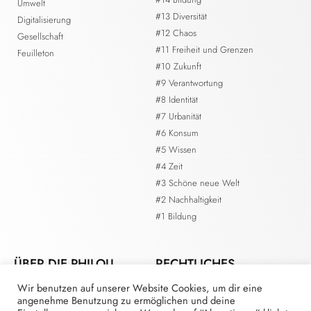
Umwelt
#13 Diversität
Digitalisierung
#12 Chaos
Gesellschaft
#11 Freiheit und Grenzen
Feuilleton
#10 Zukunft
#9 Verantwortung
#8 Identität
#7 Urbanität
#6 Konsum
#5 Wissen
#4 Zeit
#3 Schöne neue Welt
#2 Nachhaltigkeit
#1 Bildung
ÜBER DIE PHILOU.
RECHTLICHES
Wir benutzen auf unserer Website Cookies, um dir eine
Kontakt
Impressum
angenehme Benutzung zu ermöglichen und deine
Die Redaktion
Datenschutzerklärung